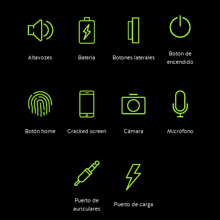
Botón de
Altavozes
Batería
Botones laterales
encendido
Botón home
Cracked screen
Cámara
Micrófono
Puerto de
Puerto de carga
auriculares