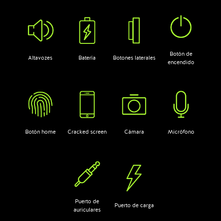
Botón de
Altavozes
Batería
Botones laterales
encendido
Botón home
Cracked screen
Cámara
Micrófono
Puerto de
Puerto de carga
auriculares