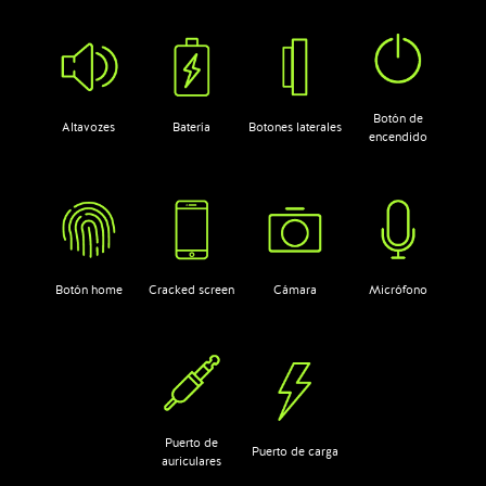
Botón de
Altavozes
Batería
Botones laterales
encendido
Botón home
Cracked screen
Cámara
Micrófono
Puerto de
Puerto de carga
auriculares